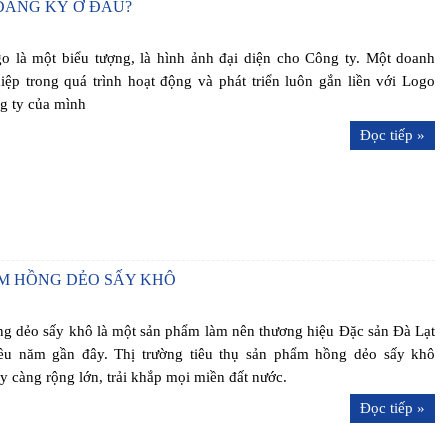
ĐĂNG KÝ Ở ĐÂU?
o là một biểu tượng, là hình ảnh đại diện cho Công ty. Một doanh
iệp trong quá trình hoạt động và phát triển luôn gắn liền với Logo
g ty của mình
Đọc tiếp »
ẨM HỒNG DẺO SẤY KHÔ
g dẻo sấy khô là một sản phẩm làm nên thương hiệu Đặc sản Đà Lạt
ều năm gần đây. Thị trường tiêu thụ sản phẩm hồng dẻo sấy khô
y càng rộng lớn, trải khắp mọi miền đất nước.
Đọc tiếp »