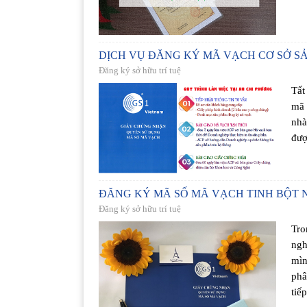
DỊCH VỤ ĐĂNG KÝ MÃ VẠCH CƠ SỞ S
Đăng ký sở hữu trí tuệ
Tất
mã 
nhà
đượ
ĐĂNG KÝ MÃ SỐ MÃ VẠCH TINH BỘT 
Đăng ký sở hữu trí tuệ
Tro
ngh
mìn
phâ
tiế