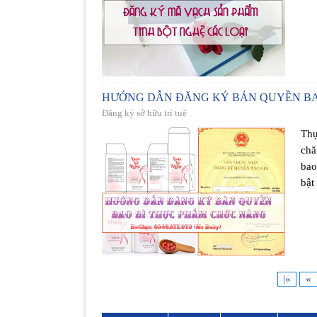
HƯỚNG DẪN ĐĂNG KÝ BẢN QUYỀN BA
Đăng ký sở hữu trí tuệ
Thự
chă
bao
bật
|«
«