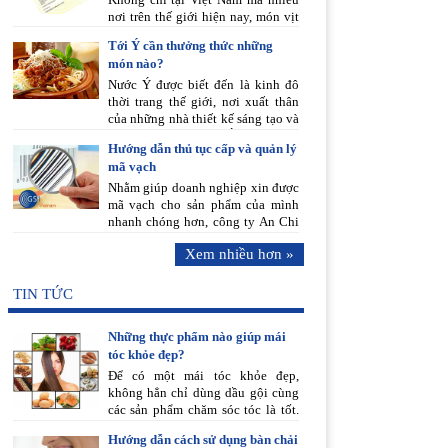
nơi trên thế giới hiện nay, món vịt
quay Bắc Kinh ngày càng phổ biến
Tới Ý cần thưởng thức những
và chinh phục được đông đảo thực
món nào?
khách nhờ hương vị thơm ngon,
độc đáo và bổ dưỡng.
Nước Ý được biết đến là kinh đô
thời trang thế giới, nơi xuất thân
của những nhà thiết kế sáng tạo và
tài ba. Đến với nước Ý ngoài kinh
Hướng dẫn thủ tục cấp và quản lý
đô thời trang choáng ngợp làm say
mã vạch
lòng người, thì việc thưởng thức
ẩm thực nơi đây càng làm cho lòng
Nhằm giúp doanh nghiệp xin được
người càng thêm say đắm. Khi bạn
mã vạch cho sản phẩm của mình
có nhu cầu du lịch nước Ý thì đừng
nhanh chóng hơn, công ty An Chi
bỏ qua những món ngon của nước
Phương xin hướng dẫn thủ tục cấp
Xem nhiều hơn »
Ý mà hãy thưởng thức nó bằng cả
và quản lý mã vạch như sau:
tâm hồn, khi ấy bạn sẽ thấy ăn món
Ý ở Việt Nam khác với ăn món Ý
TIN TỨC
tại Ý như thế nào.
Những thực phẩm nào giúp mái
tóc khỏe đẹp?
Để có một mái tóc khỏe đẹp,
không hẳn chỉ dùng dầu gội cùng
các sản phẩm chăm sóc tóc là tốt.
Mái tóc có thể nói lên được tình
Hướng dẫn cách sử dụng bàn chải
trạng sức khỏe và những thói quen