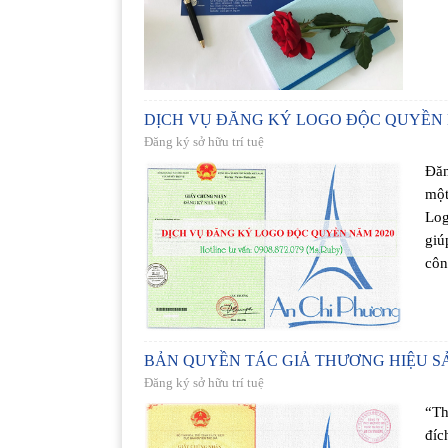
DỊCH VỤ ĐĂNG KÝ LOGO ĐỘC QUYỀN 
Đăng ký sở hữu trí tuệ
Đăn
một
Log
giú
côn
BẢN QUYỀN TÁC GIẢ THƯƠNG HIỆU S
Đăng ký sở hữu trí tuệ
“Th
đíc