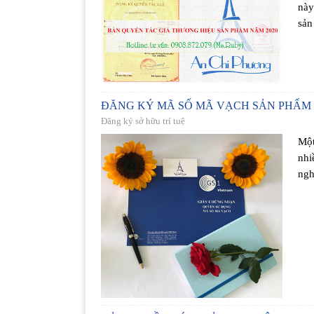
này
sản
ĐĂNG KÝ MÃ SỐ MÃ VẠCH SẢN PHẨM
Đăng ký sở hữu trí tuệ
Một
nhi
ngh