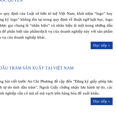
ĐỘC QUYỀN
o quy định của Luật sở hữu trí tuệ Việt Nam, khái niệm “logo” hay
ng ký logo” không tồn tại trong quy định về thuật ngữ luật học, logo
được gọi chung là “nhãn hiệu” và nhãn hiệu là một trong những dấu
u để phân biệt sản phẩm/dịch vụ của doanh nghiệp này với sản phẩm
h vụ của doanh nghiệp khác.
Đọc tiếp »
 DẦU TRÀM SẢN XUẤT TẠI VIỆT NAM
ng bài viết trước An Chi Phương đề cập đến "Đăng ký giấy phép lưu
h tự do tinh dầu tràm". Ngoài Giấy chứng nhận lưu hành tự do, các
nh nghiệp cần có mã số mã vạch trên hàng hóa để xuất khẩu.
Đọc tiếp »