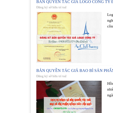
BẢN QUYỀN TÁC GIẢ LOGO CÔNG TY 
Đăng ký sở hữu trí tuệ
Log
ngh
côn
BẢN QUYỀN TÁC GIẢ BAO BÌ SẢN PH
Đăng ký sở hữu trí tuệ
Hồn
nhi
ngà