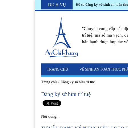
DỊCH VỤ
Hồ sơ đăng ký vệ sinh an toàn t
"Chuyên cung cấp các dịc
trí tuệ, mã số mã vạch, đ
hân hạnh được hợp tác vớ
TRANG CHỦ
VỆ SINH AN TOÀN THỰC P
Trang chủ
»
Đăng ký sở hữu trí tuệ
Đăng ký sở hữu trí tuệ
Nội dung...