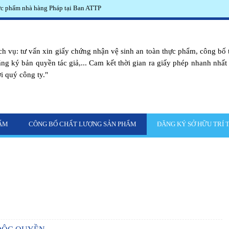
hực phẩm nhà hàng Pháp tại Ban ATTP
h vụ: tư vấn xin giấy chứng nhận vệ sinh an toàn thực phẩm, công bố 
ăng ký bản quyền tác giả,... Cam kết thời gian ra giấy phép nhanh nhất vớ
i quý công ty."
HẨM
CÔNG BỐ CHẤT LƯỢNG SẢN PHẨM
ĐĂNG KÝ SỞ HỮU TRÍ 