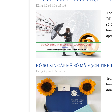
TƯ VẤN ĐĂNG KÝ NHÃN HIỆU, LOGO 
Đăng ký sở hữu trí tuệ
The
“đă
sẽ 
hiệ
dịc
HỒ SƠ XIN CẤP MÃ SỐ MÃ VẠCH TINH
Đăng ký sở hữu trí tuệ
Tro
hàn
doa