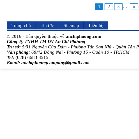
1
2
3
...
»
Trang chủ
Tin tức
Sitemap
Liên hệ
© 2016 - Bản quyền thuộc về
anchiphuong.com
Công Ty TNHH TM DV An Chi Phương
Trụ sở:
5/31 Nguyễn Cửu Đàm - Phường Tân Sơn Nhì - Quận Tân 
Văn phòng:
68/42 Đồng Nai - Phường 15 - Quận 10 - TP.HCM
Tel:
(028) 6683 8515
Email:
anchiphuongcompany@gmail.com