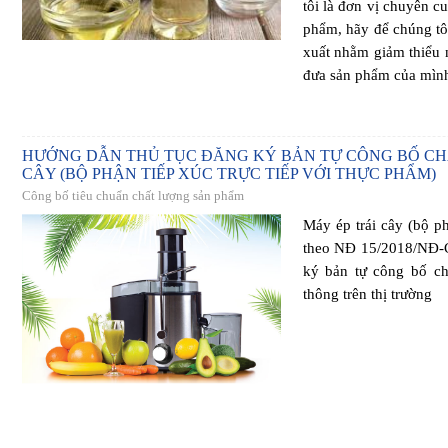
tôi là đơn vị chuyên c
phẩm, hãy để chúng tô
xuất nhằm giảm thiểu 
đưa sản phẩm của mình 
HƯỚNG DẪN THỦ TỤC ĐĂNG KÝ BẢN TỰ CÔNG BỐ CHẤ
CÂY (BỘ PHẬN TIẾP XÚC TRỰC TIẾP VỚI THỰC PHẨM)
Công bố tiêu chuẩn chất lượng sản phẩm
Máy ép trái cây (bộ ph
theo NĐ 15/2018/NĐ-C
ký bản tự công bố ch
thông trên thị trường