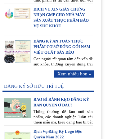
thực phẩm là rất cần thiết đối với
các cơ sở kinh doanh dịch vụ ăn
DỊCH VỤ XIN GIẤY CHỨNG
uống. Vậy thủ tục hồ sơ liên quan
NHẬN GMP CHO NHÀ MÁY
gồm những gì?
SẢN XUẤT THỰC PHẨM BẢO
VỆ SỨC KHỎE
ĐĂNG KÝ AN TOÀN THỰC
PHẨM CƠ SỞ ĐÓNG GÓI NAM
VIỆT QUẤT SẤY DẺO
Con người rất quan tâm đến vấn đề
sức khỏe, thường xuyên dùng trái
cây tươi để bổ sung vitamin cho cơ
Xem nhiều hơn »
thể
ĐĂNG KÝ SỞ HỮU TRÍ TUỆ
BAO BÌ BÁNH KẸO ĐĂNG KÝ
BẢN QUYỀN Ở ĐÂU?
Thông thường để làm mới sản
phẩm, các doanh nghiệp luôn cải
thiện mẫu mã, kiểu dáng bao bì bắt
mắt, mang tính mỹ thuật cao để thu
Dịch Vụ Đăng Ký Logo Độc
hút ánh nhìn của khách hàng, làm
Quyền Năm 2022
nổi bật thương hiệu sản phẩm.