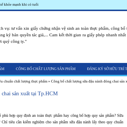
hể khỏe mạnh khi có tuổi
h vụ: tư vấn xin giấy chứng nhận vệ sinh an toàn thực phẩm, công bố 
ăng ký bản quyền tác giả,... Cam kết thời gian ra giấy phép nhanh nhất vớ
i quý công ty."
HẨM
CÔNG BỐ CHẤT LƯỢNG SẢN PHẨM
ĐĂNG KÝ SỞ HỮU TRÍ 
êu chuẩn chất lượng thực phẩm
»
Công bố chất lượng sữa đậu nành đóng chai sản 
 chai sản xuất tại Tp.HCM
ố phù hợp quy định an toàn thực phẩm hay công bố hợp quy sản phẩm? Sữa
 Chỉ tiêu cần kiểm nghiệm cho sản phẩm sữa đậu nành lấy theo quy chuẩn