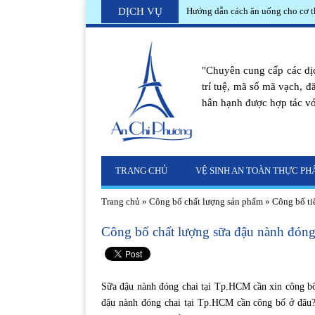
DỊCH VỤ
Hướng dẫn cách ăn uống cho cơ t
"Chuyên cung cấp các dịc
trí tuệ, mã số mã vạch, đ
hân hạnh được hợp tác vớ
TRANG CHỦ
VỆ SINH AN TOÀN THỰC P
Trang chủ
»
Công bố chất lượng sản phẩm
»
Công bố ti
Công bố chất lượng sữa đậu nành đóng
Sữa đậu nành đóng chai tại Tp.HCM cần xin công b
đậu nành đóng chai tại Tp.HCM cần công bố ở đâu?