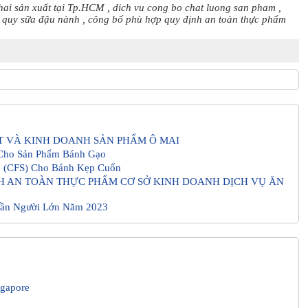
hai sản xuất tại Tp.HCM
,
dich vu cong bo chat luong san pham
,
 quy sữa đậu nành
,
công bố phù hợp quy định an toàn thực phẩm
ẤT VÀ KINH DOANH SẢN PHẨM Ô MAI
Cho Sản Phẩm Bánh Gạo
 (CFS) Cho Bánh Kẹp Cuốn
H AN TOÀN THỰC PHẨM CƠ SỞ KINH DOANH DỊCH VỤ ĂN
uần Người Lớn Năm 2023
ngapore