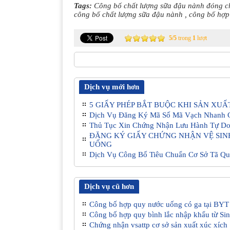
Tags:
Công bố chất lượng sữa đậu nành đóng c
công bố chất lượng sữa đậu nành
,
công bố hợp
5
/
5
trong
1
lượt
Dịch vụ mới hơn
5 GIẤY PHÉP BẮT BUỘC KHI SẢN XU
Dịch Vụ Đăng Ký Mã Số Mã Vạch Nhanh 
Thủ Tục Xin Chứng Nhận Lưu Hành Tự Do
ĐĂNG KÝ GIẤY CHỨNG NHẬN VỆ SIN
UỐNG
Dịch Vụ Công Bố Tiêu Chuẩn Cơ Sở Tã Q
Dịch vụ cũ hơn
Công bố hợp quy nước uống có ga tại BYT
Công bố hợp quy bình lắc nhập khẩu từ Si
Chứng nhận vsattp cơ sở sản xuất xúc xích