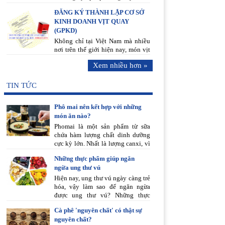
doanh với chi phí rất vừa phải. Để
ĐĂNG KÝ THÀNH LẬP CƠ SỞ
được hỗ trợ vui lòng gọi đến
KINH DOANH VỊT QUAY
đường dây nóng 0988.618.198
(GPKD)
ngay hôm nay.
Không chỉ tại Việt Nam mà nhiều
nơi trên thế giới hiện nay, món vịt
quay Bắc Kinh ngày càng phổ biến
Xem nhiều hơn »
và chinh phục được đông đảo thực
khách nhờ hương vị thơm ngon,
độc đáo và bổ dưỡng.
TIN TỨC
Phô mai nên kết hợp với những
món ăn nào?
Phomai là một sản phẩm từ sữa
chứa hàm lượng chất dinh dưỡng
cực kỳ lớn. Nhất là lượng canxi, vì
vậy Phô mai là một trong những
Những thực phẩm giúp ngăn
món ăn “đa chất”, bổ dưỡng, thơm
ngừa ung thư vú
ngon. Phô mai góp phần tạo nên
nhiều món ăn ngon tuyệt, đặc biệt
Hiện nay, ung thư vú ngày càng trẻ
là đối với những món bánh bạn
hóa, vậy làm sao để ngăn ngừa
không thể bỏ lỡ dưới đây.
được ung thư vú? Những thực
phẩm nào ngăn ngừa được ung thư
Cà phê 'nguyên chất' có thật sự
vú? An Chi Phương xin chia sẻ
nguyên chất?
những thực phẩm sau đây giúp