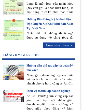
Logo là một loại của nhãn hiệu
(hay còn gọi là nhãn hiệu hình), là
một dạng thiết kế phát thảo được
sử dụng phổ biến bởi một công ty
Hướng Dẫn Đăng Ký Nhãn Hiệu
hay một cá nhân và được gắn với
Độc Quyền Xịt Khử Mùi Sản Xuất
sản phẩm hoặc dịch vụ của công
Tại Việt Nam
ty/cá nhân đó. Bạn chỉ cần liên hệ,
mọi việc hãy để An Chi Phương lo!
Nhãn hiệu là những thuật ngữ
được sử dụng vô cùng rộng rãi
trong nền kinh tế thị trường. Nó
Xem nhiều hơn »
gắn liền với quá trình sản xuất,
kinh doanh hàng hóa và dịch vụ.
Bạn chỉ cần liên hệ, mọi việc hãy
ĐĂNG KÝ GIẤY PHÉP
để An Chi Phương lo!
Hướng dẫn thủ tục cấp và quản lý
mã vạch
Nhằm giúp doanh nghiệp xin được
mã vạch cho sản phẩm của mình
nhanh chóng hơn, công ty An Chi
Phương xin hướng dẫn thủ tục cấp
Dịch vụ thành lập doanh nghiệp
và quản lý mã vạch như sau:
An Chi Phương xin cung cấp các
giải pháp trọn gói nhằm giúp
doanh nghiệp nhanh chóng có
được giấy phép đăng ký kinh