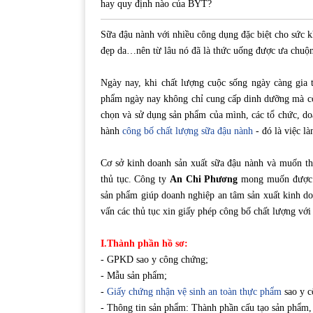
hay quy định nào của BYT?
Sữa đậu nành với nhiều công dụng đặc biệt cho sức k
đẹp da…nên từ lâu nó đã là thức uống được ưa chuộ
Ngày nay, khi chất lượng cuộc sống ngày càng gia
phẩm ngày nay không chỉ cung cấp dinh dưỡng mà cò
chọn và sử dụng sản phẩm của mình, các tổ chức, do
hành
công bố chất lượng sữa đậu nành
- đó là việc là
Cơ sở kinh doanh sản xuất sữa đậu nành và muốn t
thủ tục. Công ty
An Chi Phương
mong muốn được hỗ
sản phẩm giúp doanh nghiệp an tâm sản xuất kinh d
vấn các thủ tục xin giấy phép công bố chất lượng với
I.Thành phần hồ sơ:
- GPKD sao y công chứng;
- Mẫu sản phẩm;
-
Giấy chứng nhận vệ sinh an toàn thực phẩm
sao y c
- Thông tin sản phẩm: Thành phần cấu tạo sản phẩm