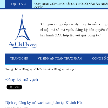
DỊCH VỤ
QUY ĐỊNH CÔNG BỐ HỢP QUY BỘ ĐỒ NẤU ĂN NHẬ
BẢN QUYỀN TÁC GIẢ LOGO CÔNG TY ĐĂNG KÝ Ở 
QUỐC
"Chuyên cung cấp các dịch vụ: tư vấn xin g
trí tuệ, mã số mã vạch, đăng ký bản quyền tác
hân hạnh được hợp tác với quý công ty."
TRANG CHỦ
VỆ SINH AN TOÀN THỰC PHẨM
CÔNG BỐ 
Trang chủ
»
Đăng ký sở hữu trí tuệ
»
Đăng ký mã vạch
Đăng ký mã vạch
Dịch vụ đăng ký mã vạch sản phẩm tại Khánh Hòa
Đăng ký mã vạch