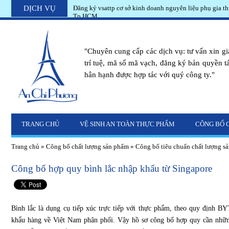
DỊCH VỤ
Đăng ký vsattp cơ sở kinh doanh nguyên liệu phụ gia th
Tp.HCM
"Chuyên cung cấp các dịch vụ: tư vấn xin g
trí tuệ, mã số mã vạch, đăng ký bản quyền tác
hân hạnh được hợp tác với quý công ty."
TRANG CHỦ
VỆ SINH AN TOÀN THỰC PHẨM
CÔNG BỐ 
Trang chủ
»
Công bố chất lượng sản phẩm
»
Công bố tiêu chuẩn chất lượng s
Công bố hợp quy bình lắc nhập khẩu từ Singapore
Bình lắc là dụng cụ tiếp xúc trực tiếp với thực phẩm, theo quy định B
khẩu hàng về Việt Nam phân phối. Vậy hồ sơ công bố hợp quy cần nhữn