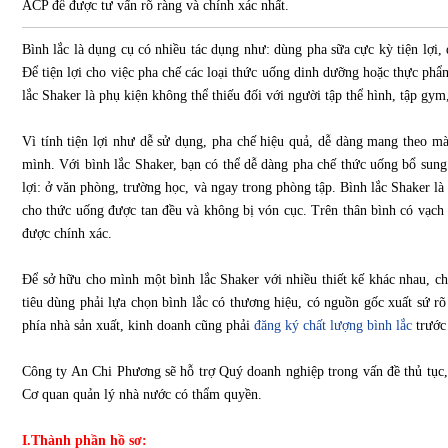
ACP để được tư vấn rõ ràng và chính xác nhất.
Bình lắc là dụng cụ có nhiều tác dụng như: dùng pha sữa cực kỳ tiện lợi,
Để tiện lợi cho việc pha chế các loại thức uống dinh dưỡng hoặc thực phẩm
lắc Shaker là phụ kiện không thể thiếu đối với người tập thể hình, tập gym, 
Vì tính tiện lợi như dễ sử dụng, pha chế hiệu quả, dễ dàng mang theo m
mình. Với bình lắc Shaker, bạn có thể dễ dàng pha chế thức uống bổ sung 
lợi: ở văn phòng, trường học, và ngay trong phòng tập. Bình lắc Shaker là
cho thức uống được tan đều và không bị vón cục. Trên thân bình có vạch
được chính xác.
Để sở hữu cho mình một bình lắc Shaker với nhiều thiết kế khác nhau, chấ
tiêu dùng phải lựa chọn bình lắc có thương hiệu, có nguồn gốc xuất sứ rõ 
phía nhà sản xuất, kinh doanh cũng phải
đăng ký chất lượng bình lắc
trước
Công ty An Chi Phương sẽ hỗ trợ Quý doanh nghiệp trong vấn đề thủ tục, g
Cơ quan quản lý nhà nước có thẩm quyền.
I.Thành phần hồ sơ: