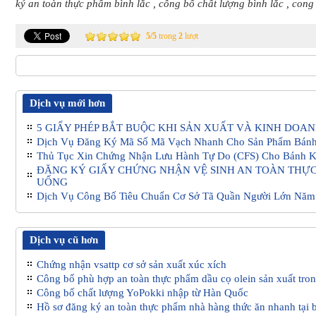
ký an toàn thực phẩm bình lắc
,
công bố chất lượng bình lắc
,
cong 
5
/
5
trong
2
lượt
Dịch vụ mới hơn
5 GIẤY PHÉP BẮT BUỘC KHI SẢN XUẤT VÀ KINH DOA
Dịch Vụ Đăng Ký Mã Số Mã Vạch Nhanh Cho Sản Phẩm Bán
Thủ Tục Xin Chứng Nhận Lưu Hành Tự Do (CFS) Cho Bánh 
ĐĂNG KÝ GIẤY CHỨNG NHẬN VỆ SINH AN TOÀN THỰC
UỐNG
Dịch Vụ Công Bố Tiêu Chuẩn Cơ Sở Tã Quần Người Lớn Năm
Dịch vụ cũ hơn
Chứng nhận vsattp cơ sở sản xuất xúc xích
Công bố phù hợp an toàn thực phẩm dầu cọ olein sản xuất tro
Công bố chất lượng YoPokki nhập từ Hàn Quốc
Hồ sơ đăng ký an toàn thực phẩm nhà hàng thức ăn nhanh tại