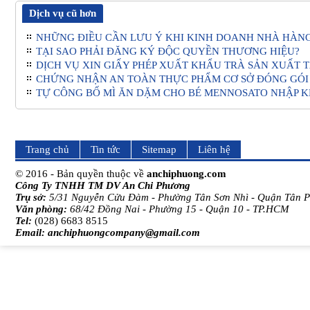
Dịch vụ cũ hơn
NHỮNG ĐIỀU CẦN LƯU Ý KHI KINH DOANH NHÀ HÀN
TẠI SAO PHẢI ĐĂNG KÝ ĐỘC QUYỀN THƯƠNG HIỆU?
DỊCH VỤ XIN GIẤY PHÉP XUẤT KHẨU TRÀ SẢN XUẤT T
CHỨNG NHẬN AN TOÀN THỰC PHẨM CƠ SỞ ĐÓNG GÓI 
TỰ CÔNG BỐ MÌ ĂN DẶM CHO BÉ MENNOSATO NHẬP 
Trang chủ
Tin tức
Sitemap
Liên hệ
© 2016 - Bản quyền thuộc về
anchiphuong.com
Công Ty TNHH TM DV An Chi Phương
Trụ sở:
5/31 Nguyễn Cửu Đàm - Phường Tân Sơn Nhì - Quận Tân 
Văn phòng:
68/42 Đồng Nai - Phường 15 - Quận 10 - TP.HCM
Tel:
(028) 6683 8515
Email:
anchiphuongcompany@gmail.com