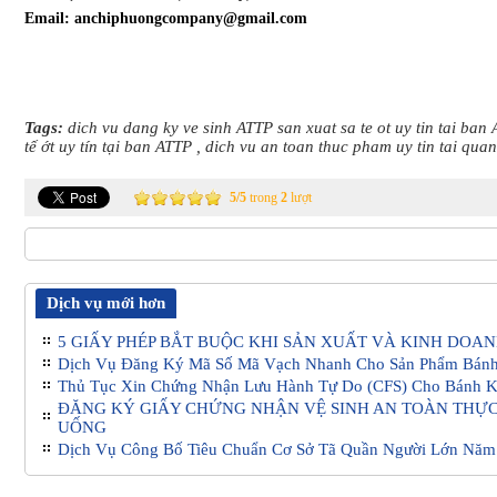
Email:
anchiphuongcompany@gmail.com
Tags:
dich vu dang ky ve sinh ATTP san xuat sa te ot uy tin tai ban
tế ớt uy tín tại ban ATTP
,
dich vu an toan thuc pham uy tin tai qua
5
/
5
trong
2
lượt
Dịch vụ mới hơn
5 GIẤY PHÉP BẮT BUỘC KHI SẢN XUẤT VÀ KINH DOA
Dịch Vụ Đăng Ký Mã Số Mã Vạch Nhanh Cho Sản Phẩm Bán
Thủ Tục Xin Chứng Nhận Lưu Hành Tự Do (CFS) Cho Bánh 
ĐĂNG KÝ GIẤY CHỨNG NHẬN VỆ SINH AN TOÀN THỰC
UỐNG
Dịch Vụ Công Bố Tiêu Chuẩn Cơ Sở Tã Quần Người Lớn Năm