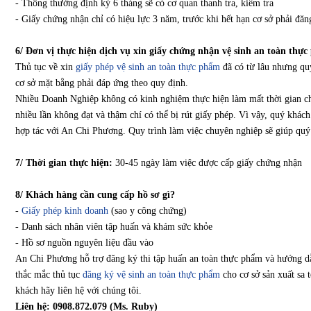
- Thông thường định kỳ 6 tháng sẽ có cơ quan thanh tra, kiểm tra
- Giấy chứng nhận chỉ có hiệu lực 3 năm, trước khi hết hạn cơ sở phải đăn
6/ Đơn vị thực hiện dịch vụ xin giấy chứng nhận vệ sinh an toàn th
Thủ tục về xin
giấy phép vệ sinh an toàn thực phẩm
đã có từ lâu nhưng quy
cơ sở mặt bằng phải đáp ứng theo quy định.
Nhiều Doanh Nghiệp không có kinh nghiệm thực hiện làm mất thời gian chỉ
nhiều lần không đạt và thậm chí có thể bị rút giấy phép. Vì vậy, quý khác
hợp tác với An Chi Phương. Quy trình làm việc chuyên nghiệp sẽ giúp qu
7/ Thời gian thực hiện:
30-45 ngày làm việc được cấp giấy chứng nhận
8/ Khách hàng cần cung cấp hồ sơ gì?
-
Giấy phép kinh doanh
(sao y công chứng)
- Danh sách nhân viên tập huấn và khám sức khỏe
- Hồ sơ nguồn nguyên liệu đầu vào
An Chi Phương hỗ trợ đăng ký thi tập huấn an toàn thực phẩm và hướng 
thắc mắc thủ tục
đăng ký vệ sinh an toàn thực phẩm
cho cơ sở sản xuất sa 
khách hãy liên hệ với chúng tôi.
Liên hệ: 0908.872.079 (Ms. Ruby)