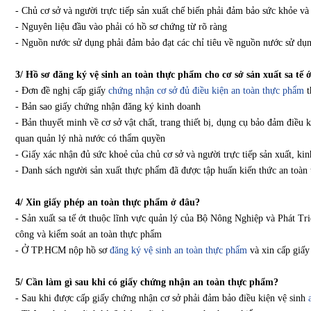
- Chủ cơ sở và người trực tiếp sản xuất chế biến phải đảm bảo sức khỏe và
- Nguyên liệu đầu vào phải có hồ sơ chứng từ rõ ràng
- Nguồn nước sử dụng phải đảm bảo đạt các chỉ tiêu về nguồn nước sử dụn
3/ Hồ sơ đăng ký vệ sinh an toàn thực phẩm cho cơ sở sản xuất sa tế 
- Đơn đề nghị cấp giấy
chứng nhận cơ sở đủ điều kiện an toàn thực phẩm
t
- Bản sao giấy chứng nhận đăng ký kinh doanh
- Bản thuyết minh về cơ sở vật chất, trang thiết bị, dụng cụ bảo đảm điều 
quan quản lý nhà nước có thẩm quyền
- Giấy xác nhận đủ sức khoẻ của chủ cơ sở và người trực tiếp sản xuất, ki
- Danh sách người sản xuất thực phẩm đã được tập huấn kiến thức an toàn
4/ Xin giấy phép an toàn thực phẩm ở đâu?
- Sản xuất sa tế ớt thuộc lĩnh vực quản lý của Bộ Nông Nghiệp và Phát T
công và kiểm soát an toàn thực phẩm
- Ở TP.HCM nộp hồ sơ
đăng ký vệ sinh an toàn thực phẩm
và xin cấp giấ
5/ Cần làm gì sau khi có giấy chứng nhận an toàn thực phẩm?
- Sau khi được cấp giấy chứng nhận cơ sở phải đảm bảo điều kiện vệ sinh
a