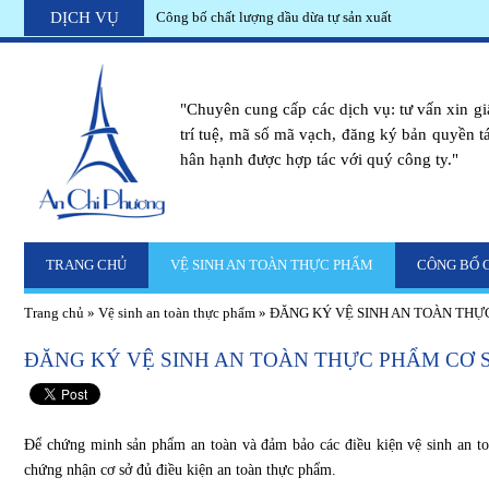
DỊCH VỤ
Công bố chất lượng dầu dừa tự sản xuất
Công bố thực phẩm bảo vệ sức khỏe viên uống đông trùn
Tp.HCM
"Chuyên cung cấp các dịch vụ: tư vấn xin g
trí tuệ, mã số mã vạch, đăng ký bản quyền tác
hân hạnh được hợp tác với quý công ty."
TRANG CHỦ
VỆ SINH AN TOÀN THỰC PHẨM
CÔNG BỐ 
Trang chủ
»
Vệ sinh an toàn thực phẩm
»
ĐĂNG KÝ VỆ SINH AN TOÀN THỰC
ĐĂNG KÝ VỆ SINH AN TOÀN THỰC PHẨM CƠ S
Để chứng minh sản phẩm an toàn và đảm bảo các điều kiện vệ sinh an to
chứng nhận cơ sở đủ điều kiện an toàn thực phẩm.