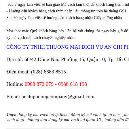
Sau 7 ngày làm việc sẽ bàn giao Mã vạch tạm thời để khách hàng tiến hành
- Hướng dẫn khách hàng cách thức nhập liệu thông tin trên hệ thống GS1.
Sau 60 ngày làm việc sẽ hướng dẫn khách hàng nhận Giấy chứng nhận.
Mọi thắc mắc Quý khách hàng hãy liên hệ với chúng tôi ngay bây giờ để
ký mã vạch một cách chuyên nghiệp nhất.
CÔNG TY TNHH THƯƠNG MẠI DỊCH VỤ AN CHI 
Địa chỉ: 68/42 Đồng Nai, Phường 15, Quận 10, Tp. Hồ C
Điện thoại: (028) 6683 8515
Hotline:
0908 872 079 - 0988 618 198
Email:
anchiphuongcompany@gmail.com
Tags:
dang ky ma vach tai tp hcm
,
đăng ký mã vạch tại tp hcm
,
da
vạch là gì
,
huong dan dang ky ma vach tai quan 10
,
hướng dẫn đă