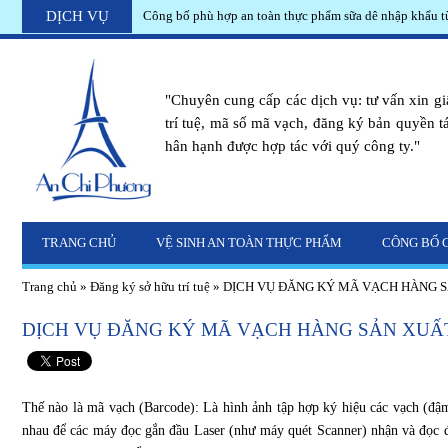
DỊCH VỤ
Công bố phù hợp an toàn thực phẩm sữa dê nhập khẩu t
Công bố chất lượng hương cà phê nhập khẩu từ Thái La
"Chuyên cung cấp các dịch vụ: tư vấn xin g
trí tuệ, mã số mã vạch, đăng ký bản quyền tác
hân hạnh được hợp tác với quý công ty."
TRANG CHỦ
VỆ SINH AN TOÀN THỰC PHẨM
CÔNG BỐ 
Trang chủ
»
Đăng ký sở hữu trí tuệ
»
DỊCH VỤ ĐĂNG KÝ MÃ VẠCH HÀNG S
DỊCH VỤ ĐĂNG KÝ MÃ VẠCH HÀNG SẢN XUẤT
Thế nào là mã vạch (Barcode): Là hình ảnh tập hợp ký hiệu các vạch (đậ
nhau để các máy đọc gắn đầu Laser (như máy quét Scanner) nhận và đọc đ