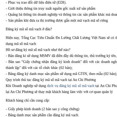
- Phục vụ trao đổi dữ liệu điện tử (EDI).
- Giới thiệu thông tin truy xuất nguồn gốc xuất xứ sản phẩm
- Quảng bá thông tin doanh nghiệp và thông tin các sản phẩm khác mà doa
- Sản phẩm khi đưa ra thị trường được gắn một mã vạch mã số riêng
Đăng ký mã số mã vạch ở đâu?
Hiện nay, Tổng Cục Tiêu Chuẩn Đo Lường Chất Lượng Việt Nam sẽ có th
dụng mã số mã vạch
Hồ sơ đăng ký mã số mã vạch như thế nào?
- Bản đăng kí sử dụng MSMV đã điền đầy đủ thông tin, thủ trưởng ký tên,
- Bản sao “Giấy chứng nhận đăng ký kinh doanh” đối với các doanh ngh
thành lập” đối với các tổ chức khác (02 bản);
- Bảng đăng ký danh mục sản phẩm sử dụng mã GTIN, theo mẫu (02 bản)
Quy trình thủ tục đăng ký mã số mã vạch tại An Chi Phương
Khi Doanh nghiệp sử dụng
dịch vụ đăng ký mã số mã vạch
tại An Chi Phư
lại An Chi Phương sẽ thay mặt khách hàng làm việc với cơ quan quản lý
Khách hàng chỉ cần cung cấp:
- Giấy phép kinh doanh (2 bản sao y công chứng)
- Bảng danh mục sản phẩm cần đăng ký mã vạch.