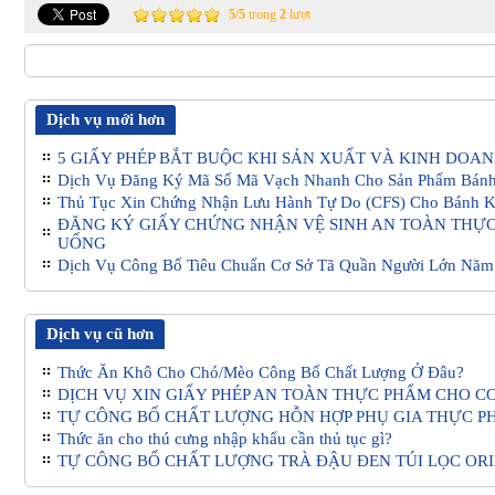
5
/
5
trong
2
lượt
Dịch vụ mới hơn
5 GIẤY PHÉP BẮT BUỘC KHI SẢN XUẤT VÀ KINH DOA
Dịch Vụ Đăng Ký Mã Số Mã Vạch Nhanh Cho Sản Phẩm Bán
Thủ Tục Xin Chứng Nhận Lưu Hành Tự Do (CFS) Cho Bánh 
ĐĂNG KÝ GIẤY CHỨNG NHẬN VỆ SINH AN TOÀN THỰC
UỐNG
Dịch Vụ Công Bố Tiêu Chuẩn Cơ Sở Tã Quần Người Lớn Năm
Dịch vụ cũ hơn
Thức Ăn Khô Cho Chó/Mèo Công Bố Chất Lượng Ở Đâu?
DỊCH VỤ XIN GIẤY PHÉP AN TOÀN THỰC PHẨM CHO C
TỰ CÔNG BỐ CHẤT LƯỢNG HỖN HỢP PHỤ GIA THỰC PH
Thức ăn cho thú cưng nhập khẩu cần thủ tục gì?
TỰ CÔNG BỐ CHẤT LƯỢNG TRÀ ĐẬU ĐEN TÚI LỌC ORI