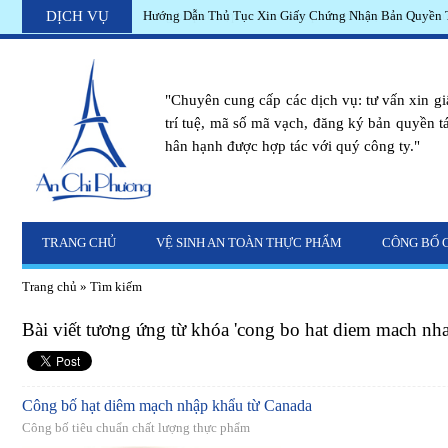
DỊCH VỤ
Công bố phù hợp an toàn thực phẩm dầu cọ olein sản xu
"Chuyên cung cấp các dịch vụ: tư vấn xin g
trí tuệ, mã số mã vạch, đăng ký bản quyền tác
hân hạnh được hợp tác với quý công ty."
TRANG CHỦ
VỆ SINH AN TOÀN THỰC PHẨM
CÔNG BỐ 
Trang chủ
»
Tìm kiếm
Bài viết tương ứng từ khóa 'cong bo hat diem mach nh
Công bố hạt diêm mạch nhập khẩu từ Canada
Công bố tiêu chuẩn chất lượng thực phẩm