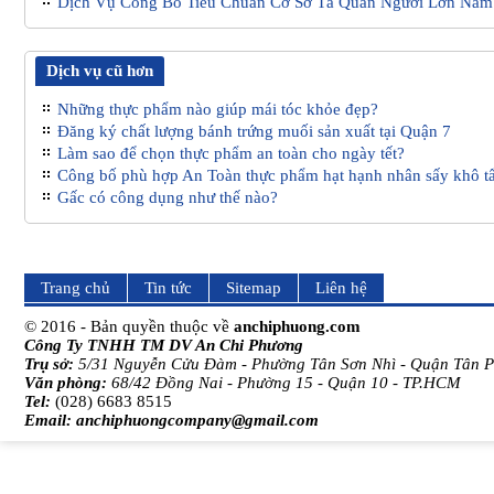
Dịch Vụ Công Bố Tiêu Chuẩn Cơ Sở Tã Quần Người Lớn Năm
Dịch vụ cũ hơn
Những thực phẩm nào giúp mái tóc khỏe đẹp?
Đăng ký chất lượng bánh trứng muối sản xuất tại Quận 7
Làm sao để chọn thực phẩm an toàn cho ngày tết?
Công bố phù hợp An Toàn thực phẩm hạt hạnh nhân sấy khô tẩ
Gấc có công dụng như thế nào?
Trang chủ
Tin tức
Sitemap
Liên hệ
© 2016 - Bản quyền thuộc về
anchiphuong.com
Công Ty TNHH TM DV An Chi Phương
Trụ sở:
5/31 Nguyễn Cửu Đàm - Phường Tân Sơn Nhì - Quận Tân 
Văn phòng:
68/42 Đồng Nai - Phường 15 - Quận 10 - TP.HCM
Tel:
(028) 6683 8515
Email:
anchiphuongcompany@gmail.com