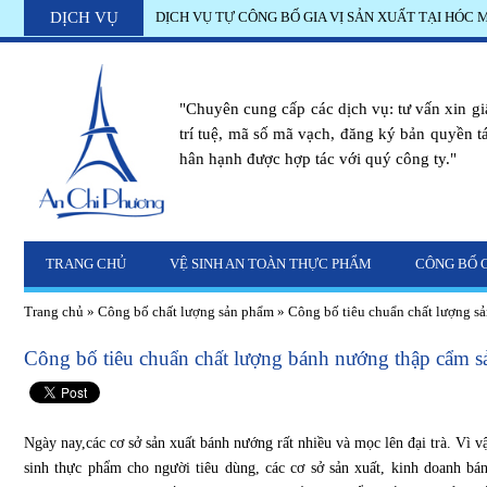
DỊCH VỤ
DỊCH VỤ TỰ CÔNG BỐ GIA VỊ SẢN XUẤT TẠI HÓC 
Quy định công bố sữa chua nguyên kem
"Chuyên cung cấp các dịch vụ: tư vấn xin g
trí tuệ, mã số mã vạch, đăng ký bản quyền tác
hân hạnh được hợp tác với quý công ty."
TRANG CHỦ
VỆ SINH AN TOÀN THỰC PHẨM
CÔNG BỐ 
Trang chủ
»
Công bố chất lượng sản phẩm
»
Công bố tiêu chuẩn chất lượng s
Công bố tiêu chuẩn chất lượng bánh nướng thập cẩm sả
Ngày nay,các cơ sở sản xuất bánh nướng rất nhiều và mọc lên đại trà. Vì v
sinh thực phẩm cho người tiêu dùng, các cơ sở sản xuất, kinh doanh 