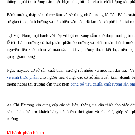
thông ngoài thị trường cần thực hiện công bố tiêu chuẩn chất lượng sản p
Bánh nướng thập cẩm được làm và sử dụng nhiều trong lễ Tết. Bánh xuất
sử giao thoa, ảnh hưởng và tiếp biến văn hóa, đã lan tỏa và phổ biến tại n
Tại Việt Nam, loại bánh với lớp vỏ bột mì vàng sẫm nhờ được nướng trong 
lễ tết. Bánh nướng có hai phần: phần áo nướng và phần nhân. Bánh nướng
nguyên liệu khác nhau về màu sắc, mùi vị, hương thơm kết hợp nên loại 
quay, giăm bông, ...
Ngày nay,các cơ sở sản xuất bánh nướng rất nhiều và mọc lên đại trà. V
vệ sinh thực phẩm
cho người tiêu dùng, các cơ sở sản xuất, kinh doanh
thông ngoài thị trường cần thực hiện
công bố tiêu chuẩn chất lượng sản p
An Chi Phương xin cung cấp các tài liệu, thông tin cần thiết cho việc 
cẩm nhằm hỗ trợ khách hàng tiết kiệm thời gian và chi phí, giúp sản 
trường.
I.Thành phần hồ sơ: