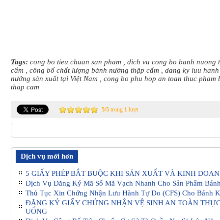
Tags:
cong bo tieu chuan san pham
,
dich vu cong bo banh nuong 
cẩm
,
công bố chất lượng bánh nướng thập cẩm
,
dang ky luu hanh
nướng sản xuất tại Việt Nam
,
cong bo phu hop an toan thuc pham
thap cam
5
/
5
trong
1
lượt
Dịch vụ mới hơn
5 GIẤY PHÉP BẮT BUỘC KHI SẢN XUẤT VÀ KINH DOA
Dịch Vụ Đăng Ký Mã Số Mã Vạch Nhanh Cho Sản Phẩm Bán
Thủ Tục Xin Chứng Nhận Lưu Hành Tự Do (CFS) Cho Bánh 
ĐĂNG KÝ GIẤY CHỨNG NHẬN VỆ SINH AN TOÀN THỰC
UỐNG