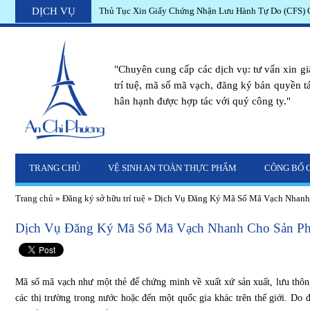
DỊCH VỤ
Thủ Tục Xin Giấy Chứng Nhận Lưu Hành Tự Do (CFS)
Hướng Dẫn Tự Công Bố Chất Lượng Bột Rau Câu Nha
2023
"Chuyên cung cấp các dịch vụ: tư vấn xin g
trí tuệ, mã số mã vạch, đăng ký bản quyền tác
hân hạnh được hợp tác với quý công ty."
TRANG CHỦ
VỆ SINH AN TOÀN THỰC PHẨM
CÔNG BỐ 
Trang chủ
»
Đăng ký sở hữu trí tuệ
»
Dịch Vụ Đăng Ký Mã Số Mã Vạch Nhanh
Dịch Vụ Đăng Ký Mã Số Mã Vạch Nhanh Cho Sản P
Mã số mã vạch như một thẻ để chứng minh về xuất xứ sản xuất, lưu thông
các thị trường trong nước hoặc đến một quốc gia khác trên thế giới. Do