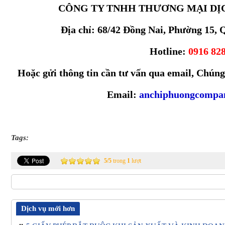
CÔNG TY TNHH THƯƠNG MẠI DỊC
Địa chỉ: 68/42 Đồng Nai, Phường 15, 
Hotline:
0916 82
Hoặc gửi thông tin cần tư vấn qua email, Chúng
Email:
anchiphuongcompa
Tags:
5
/
5
trong
1
lượt
Dịch vụ mới hơn