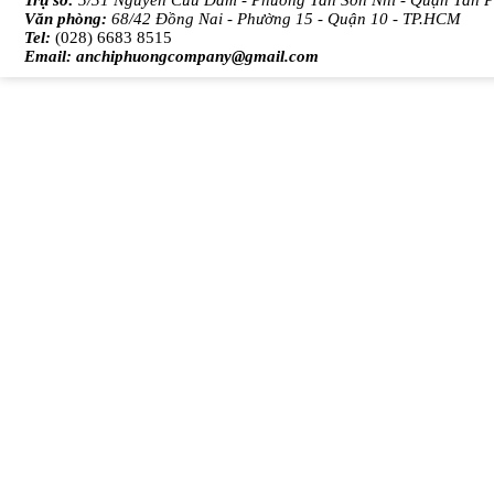
Trụ sở:
5/31 Nguyễn Cửu Đàm - Phường Tân Sơn Nhì - Quận Tân 
Văn phòng:
68/42 Đồng Nai - Phường 15 - Quận 10 - TP.HCM
Tel:
(028) 6683 8515
Email:
anchiphuongcompany@gmail.com