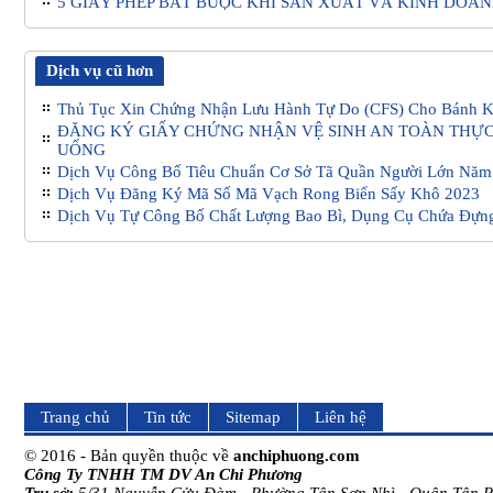
5 GIẤY PHÉP BẮT BUỘC KHI SẢN XUẤT VÀ KINH DOA
Dịch vụ cũ hơn
Thủ Tục Xin Chứng Nhận Lưu Hành Tự Do (CFS) Cho Bánh 
ĐĂNG KÝ GIẤY CHỨNG NHẬN VỆ SINH AN TOÀN THỰC
UỐNG
Dịch Vụ Công Bố Tiêu Chuẩn Cơ Sở Tã Quần Người Lớn Năm
Dịch Vụ Đăng Ký Mã Số Mã Vạch Rong Biển Sấy Khô 2023
Dịch Vụ Tự Công Bố Chất Lượng Bao Bì, Dụng Cụ Chứa Đựn
Trang chủ
Tin tức
Sitemap
Liên hệ
© 2016 - Bản quyền thuộc về
anchiphuong.com
Công Ty TNHH TM DV An Chi Phương