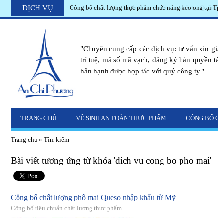
DỊCH VỤ
Đăng ký chất lượng bánh trứng muối sản xuất tại Quận 
"Chuyên cung cấp các dịch vụ: tư vấn xin g
trí tuệ, mã số mã vạch, đăng ký bản quyền tác
hân hạnh được hợp tác với quý công ty."
TRANG CHỦ
VỆ SINH AN TOÀN THỰC PHẨM
CÔNG BỐ 
Trang chủ
»
Tìm kiếm
Bài viết tương ứng từ khóa 'dich vu cong bo pho mai'
Công bố chất lượng phô mai Queso nhập khẩu từ Mỹ
Công bố tiêu chuẩn chất lượng thực phẩm