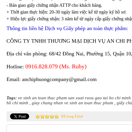
- Bàn giao giấy chứng nhận ATTP cho khách hàng.
+ Thời gian thực hiện: 20-30 ngày làm việc kể từ ngày ký hồ sơ.
+ Hiệu lực giấy chứng nhận: 3 năm kể từ ngày cấp giấy chứng nhậ
Thông tin liên hệ Dịch vụ Giấy phép an toàn thực phẩm:
CÔNG TY TNHH THƯƠNG MẠI DỊCH VỤ AN CHI 
Địa chỉ văn phòng: 68/42 Đồng Nai, Phường 15, Quận 10
0916.828.079 (Ms. Ruby)
Hotline:
Email:
anchiphuongcompany@gmail.com
Tags:
ve sinh an toan thuc pham san xuat ruou gao tai ho chi minh
hồ chí minh
,
giay chung nhan ve sinh an toan thuc pham
,
giấy chứ
5
/
5
trong
3
lượt