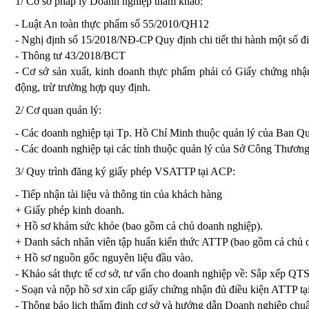
1/ Cơ sở pháp lý Doanh nghiệp tham khảo:
- Luật An toàn thực phẩm số 55/2010/QH12
- Nghị định số 15/2018/NĐ-CP Quy định chi tiết thi hành một số đ
- Thông tư 43/2018/BCT
- Cơ sở sản xuất, kinh doanh thực phẩm phải có Giấy chứng nhậ
động, trừ trường hợp quy định.
2/ Cơ quan quản lý:
- Các doanh nghiệp tại Tp. Hồ Chí Minh thuộc quản lý của Ban
- Các doanh nghiệp tại các tỉnh thuộc quản lý của Sở Công Thươn
3/ Quy trình đăng ký giấy phép VSATTP tại ACP:
- Tiếp nhận tài liệu và thông tin của khách hàng
+ Giấy phép kinh doanh.
+ Hồ sơ khám sức khỏe (bao gồm cả chủ doanh nghiệp).
+ Danh sách nhân viên tập huấn kiến thức ATTP (bao gồm cả chủ 
+ Hồ sơ nguồn gốc nguyên liệu đầu vào.
- Khảo sát thực tế cơ sở, tư vấn cho doanh nghiệp về: Sắp xếp QT
- Soạn và nộp hồ sơ xin cấp giấy chứng nhận đủ điều kiện ATTP tạ
- Thông báo lịch thẩm định cơ sở và hướng dẫn Doanh nghiệp chuẩ