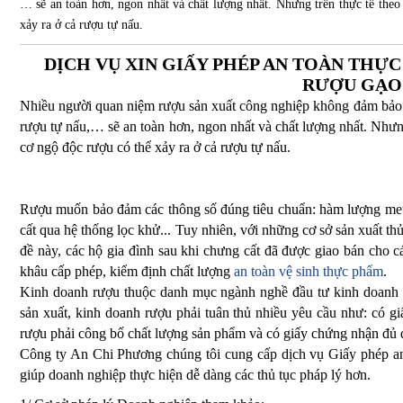
… sẽ an toàn hơn, ngon nhất và chất lượng nhất. Nhưng trên thực tế theo 
xảy ra ở cả rượu tự nấu.
DỊCH VỤ XIN GIẤY PHÉP AN TOÀN THỰ
RƯỢU GẠO
Nhiều người quan niệm rượu sản xuất công nghiệp không đảm bảo m
rượu tự nấu,… sẽ an toàn hơn, ngon nhất và chất lượng nhất. Nhưng
cơ ngộ độc rượu có thể xảy ra ở cả rượu tự nấu.
Rượu muốn bảo đảm các thông số đúng tiêu chuẩn: hàm lượng metha
cất qua hệ thống lọc khử... Tuy nhiên, với những cơ sở sản xuất t
đề này, các hộ gia đình sau khi chưng cất đã được giao bán cho 
khâu cấp phép, kiểm định chất lượng
an toàn vệ sinh thực phẩm
.
Kinh doanh rượu thuộc danh mục ngành nghề đầu tư kinh doanh c
sản xuất, kinh doanh rượu phải tuân thủ nhiều yêu cầu như: có gi
rượu phải công bố chất lượng sản phẩm và có giấy chứng nhận đủ 
Công ty An Chi Phương chúng tôi cung cấp dịch vụ Giấy phép an
giúp doanh nghiệp thực hiện dễ dàng các thủ tục pháp lý hơn.