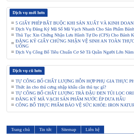
Dịch vụ mới hơn
5 GIẤY PHÉP BẮT BUỘC KHI SẢN XUẤT VÀ KINH DOA
Dịch Vụ Đăng Ký Mã Số Mã Vạch Nhanh Cho Sản Phẩm Bán
Thủ Tục Xin Chứng Nhận Lưu Hành Tự Do (CFS) Cho Bánh 
ĐĂNG KÝ GIẤY CHỨNG NHẬN VỆ SINH AN TOÀN THỰC
UỐNG
Dịch Vụ Công Bố Tiêu Chuẩn Cơ Sở Tã Quần Người Lớn Năm
Dịch vụ cũ hơn
TỰ CÔNG BỐ CHẤT LƯỢNG HỖN HỢP PHỤ GIA THỰC PH
Thức ăn cho thú cưng nhập khẩu cần thủ tục gì?
TỰ CÔNG BỐ CHẤT LƯỢNG TRÀ ĐẬU ĐEN TÚI LỌC ORI
ĐĂNG KÝ MÃ VẠCH SẢN PHẨM NƯỚC ÉP DƯA HẤU
CÔNG BỐ THỰC PHẨM BẢO VỆ SỨC KHỎE: IRON NATU
Trang chủ
Tin tức
Sitemap
Liên hệ