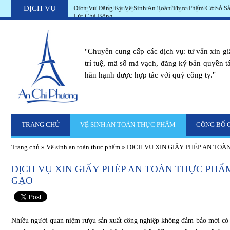
DỊCH VỤ
Công bố chất lượng gạo lứt huyết rồng tại Tp.HCM
"Chuyên cung cấp các dịch vụ: tư vấn xin g
trí tuệ, mã số mã vạch, đăng ký bản quyền tác
hân hạnh được hợp tác với quý công ty."
TRANG CHỦ
VỆ SINH AN TOÀN THỰC PHẨM
CÔNG BỐ 
Trang chủ
»
Vệ sinh an toàn thực phẩm
»
DỊCH VỤ XIN GIẤY PHÉP AN TO
DỊCH VỤ XIN GIẤY PHÉP AN TOÀN THỰC PHẨ
GẠO
Nhiều người quan niệm rượu sản xuất công nghiệp không đảm bảo mới có t