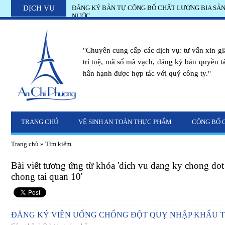
DỊCH VỤ
ĐĂNG KÝ BẢN TỰ CÔNG BỐ CHẤT LƯỢNG BIA SẢ
Vì sao kinh doanh khách sạn phải đăng ký vệ sinh an t
NƯỚC
"Chuyên cung cấp các dịch vụ: tư vấn xin g
trí tuệ, mã số mã vạch, đăng ký bản quyền tác
hân hạnh được hợp tác với quý công ty."
TRANG CHỦ
VỆ SINH AN TOÀN THỰC PHẨM
CÔNG BỐ 
Trang chủ
»
Tìm kiếm
Bài viết tương ứng từ khóa 'dich vu dang ky chong dot
chong tai quan 10'
ĐĂNG KÝ VIÊN UỐNG CHỐNG ĐỘT QUỴ NHẬP KHẨU 