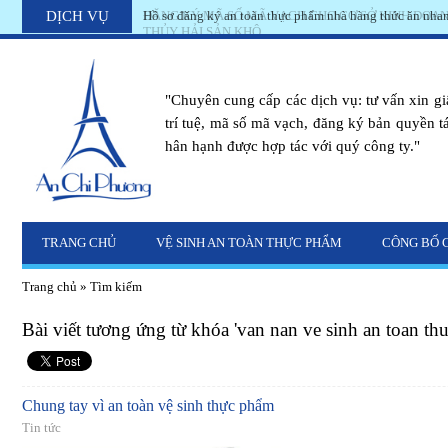
DỊCH VỤ
ĐĂNG KÝ MÃ SỐ MÃ VẠCH CHO CƠ SỞ KINH DOA
THỦY HẢI SẢN KHÔ
"Chuyên cung cấp các dịch vụ: tư vấn xin g
trí tuệ, mã số mã vạch, đăng ký bản quyền tác
hân hạnh được hợp tác với quý công ty."
TRANG CHỦ
VỆ SINH AN TOÀN THỰC PHẨM
CÔNG BỐ 
Trang chủ
»
Tìm kiếm
Bài viết tương ứng từ khóa 'van nan ve sinh an toan th
Chung tay vì an toàn vệ sinh thực phẩm
Tin tức