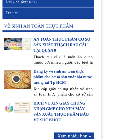
Đăng ký giấy phép
Tin tức
VỆ SINH AN TOÀN THỰC PHẨM
AN TOÀN THỰC PHẨM CƠ SỞ
SẢN XUẤT THẠCH RAU CÂU
TẠI QUẬN 9
Thạch rau câu là món ăn quen
thuộc với nhiều người, đặc biệt là
trẻ em. Trong thời gian gần đây,
Đăng ký vệ sinh an toàn thực
các cơ quan chức năng kiểm tra
phẩm cho cơ sở sản xuất bột nước
phát hiện một số cơ sở kinh doanh,
tương tại Tp HCM
sản xuất thạch rau câu không đảm
bảo chất lượng, có chứa các chất
Xin cấp giấy chứng nhận vệ sinh
phụ gia độc hại gây ảnh hưởng xấu
an toàn thực phẩm cho cơ sở sản
đến sức khỏe người sử dụng.
xuất bột nước tương có khó
DỊCH VỤ XIN GIẤY CHỨNG
không? Tại Tp HCM thì đăng ký
NHẬN GMP CHO NHÀ MÁY
như thế nào?
SẢN XUẤT THỰC PHẨM BẢO
VỆ SỨC KHỎE
Xem nhiều hơn »