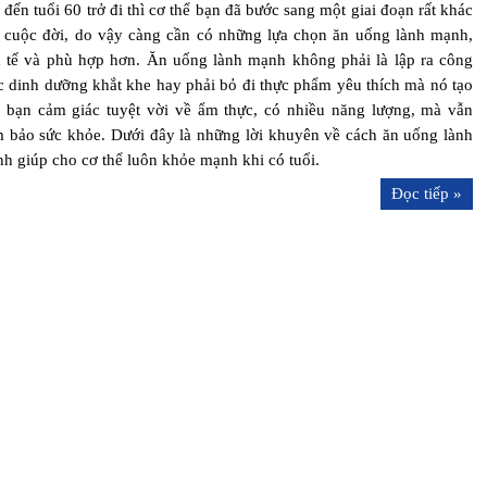
 đến tuổi 60 trở đi thì cơ thể bạn đã bước sang một giai đoạn rất khác
 cuộc đời, do vậy càng cần có những lựa chọn ăn uống lành mạnh,
h tế và phù hợp hơn. Ăn uống lành mạnh không phải là lập ra công
c dinh dưỡng khắt khe hay phải bỏ đi thực phẩm yêu thích mà nó tạo
 bạn cảm giác tuyệt vời về ẩm thực, có nhiều năng lượng, mà vẫn
 bảo sức khỏe. Dưới đây là những lời khuyên về cách ăn uống lành
h giúp cho cơ thể luôn khỏe mạnh khi có tuổi.
Đọc tiếp »