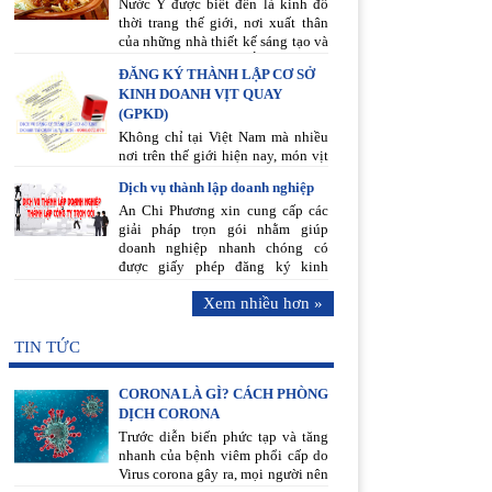
Nước Ý được biết đến là kinh đô
thời trang thế giới, nơi xuất thân
của những nhà thiết kế sáng tạo và
tài ba. Đến với nước Ý ngoài kinh
ĐĂNG KÝ THÀNH LẬP CƠ SỞ
đô thời trang choáng ngợp làm say
KINH DOANH VỊT QUAY
lòng người, thì việc thưởng thức
(GPKD)
ẩm thực nơi đây càng làm cho lòng
người càng thêm say đắm. Khi bạn
Không chỉ tại Việt Nam mà nhiều
có nhu cầu du lịch nước Ý thì đừng
nơi trên thế giới hiện nay, món vịt
bỏ qua những món ngon của nước
quay Bắc Kinh ngày càng phổ biến
Dịch vụ thành lập doanh nghiệp
Ý mà hãy thưởng thức nó bằng cả
và chinh phục được đông đảo thực
tâm hồn, khi ấy bạn sẽ thấy ăn món
An Chi Phương xin cung cấp các
khách nhờ hương vị thơm ngon,
Ý ở Việt Nam khác với ăn món Ý
giải pháp trọn gói nhằm giúp
độc đáo và bổ dưỡng.
tại Ý như thế nào.
doanh nghiệp nhanh chóng có
được giấy phép đăng ký kinh
doanh với chi phí rất vừa phải. Để
Xem nhiều hơn »
được hỗ trợ vui lòng gọi đến
đường dây nóng 0988.618.198
ngay hôm nay.
TIN TỨC
CORONA LÀ GÌ? CÁCH PHÒNG
DỊCH CORONA
Trước diễn biến phức tạp và tăng
nhanh của bệnh viêm phổi cấp do
Virus corona gây ra, mọi người nên