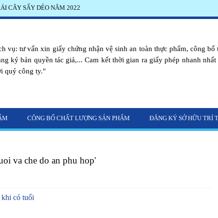
i Hà Nội
h vụ: tư vấn xin giấy chứng nhận vệ sinh an toàn thực phẩm, công bố 
ăng ký bản quyền tác giả,... Cam kết thời gian ra giấy phép nhanh nhất vớ
i quý công ty."
HẨM
CÔNG BỐ CHẤT LƯỢNG SẢN PHẨM
ĐĂNG KÝ SỞ HỮU TRÍ 
tuoi va che do an phu hop'
khi có tuổi