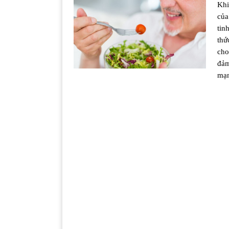
Khi
của
tin
thứ
cho
đảm
mạn