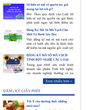
cần thực hiện thủ tục công bố phù
vệ sinh an toàn thực phẩm vì vậy
Sở hữu trí tuệ về quyền tác giả
hợp an toàn thực phẩm tại Cục
khi đưa sản phẩm ra lưu thông trên
mang lại lợi ích gì?
ATTP.
thị trường cần phải công bố chất
lượng sản phẩm
Hỏi: Theo quy định của Luật Sở
hữu trí tuệ thì quyền tác giả được
phát sinh ngay tại thời điểm tác
phẩm ra đời, vậy đăng ký quyền
Đăng Ký Mã Số Mã Vạch Cho
tác giả là gì? Đăng ký quyền tác
Mứt Vỏ Bưởi Sấy Dẻo
giả mang lại lợi ích thiết thực nào?
Việc đăng ký mã số mã vạch cho
mứt vỏ bưởi sấy dẻo là hình thức
để kiểm tra mã nguồn gốc xuất xứ,
thông tin rõ ràng của sản phẩm,
ĐĂNG KÝ MÃ SỐ MÃ VẠCH
luôn đảm bảo an toàn sức khỏe,
TINH BỘT NGHỆ CÁC LOẠI
chất lượng giúp người tiêu dùng
sáng suốt hơn khi lựa sử dụng sản
Trong quá trình sản xuất kinh
phẩm.
doanh sản phẩm Tinh bột nghệ,
các doanh nghiệp thường có xu
hướng mở rộng thị trường tiêu thụ
Xem nhiều hơn »
sản phẩm của mình. Các hệ thống
siêu thị hay các kênh mua sắm
thường là các kênh phân phối lớn
ĐĂNG KÝ GIẤY PHÉP
và phổ biến để các doanh nghiệp
đưa sản phẩm của mình tiếp cận
Tới Ý cần thưởng thức những
với nhiều đối tượng khách hàng
món nào?
hơn.