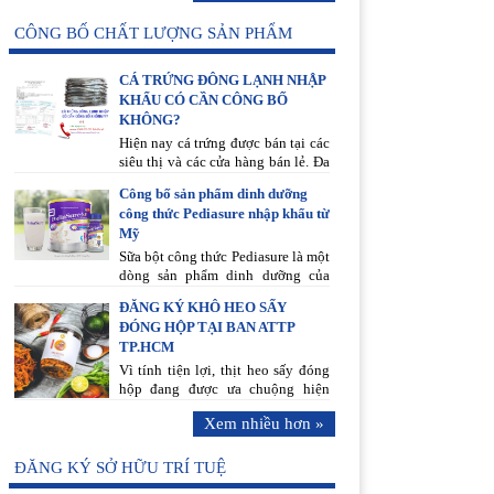
CÔNG BỐ CHẤT LƯỢNG SẢN PHẨM
CÁ TRỨNG ĐÔNG LẠNH NHẬP
KHẨU CÓ CẦN CÔNG BỐ
KHÔNG?
Hiện nay cá trứng được bán tại các
siêu thị và các cửa hàng bán lẻ. Đa
số đề là thực phẩm đông lạnh nhập
Công bố sản phẩm dinh dưỡng
khẩu về Việt Nam. Cá trứng đông
công thức Pediasure nhập khẩu từ
lạnh đã được sơ chế sạch sẽ, được
Mỹ
đóng khay tiện lợi dễ sử dụng và
được cấp đông trước khi được
Sữa bột công thức Pediasure là một
nhập khảu về bán.
dòng sản phẩm dinh dưỡng của
thương hiệu Abbott được đặc chế
ĐĂNG KÝ KHÔ HEO SẤY
với công thức sữa dành riêng cho
ĐÓNG HỘP TẠI BAN ATTP
trẻ biếng ăn, nhẹ cân, suy dinh
TP.HCM
dưỡng cần bổ sung kịp thời sự
thiếu hụt của bữa ăn, cho trẻ khỏe
Vì tính tiện lợi, thịt heo sấy đóng
mạnh và phát triển tốt, không bị
hộp đang được ưa chuộng hiện
suy dinh dưỡng hoặc béo phì.
nay, thịt heo sấy có thành phần từ
Xem nhiều hơn »
Theo quy định của Cục An Toàn
thịt nạc heo, muối, đường, nước
Thực Phẩm - Bộ Y Tế các Doanh
mắm, chất điều vị...là món ăn vặt
Nghiệp trước khi nhập sản phẩm
hợp khẩu vị. Tuy nhiên, sản phẩm
ĐĂNG KÝ SỞ HỮU TRÍ TUỆ
về lưu hành tại thị trường Việt Nam
từ thịt heo thường không đảm bảo