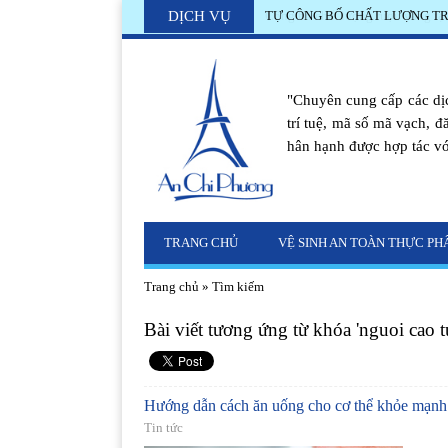
DỊCH VỤ
Công bố chất lượng rượu vang tạ
"Chuyên cung cấp các dịc
trí tuệ, mã số mã vạch, đ
hân hạnh được hợp tác vớ
TRANG CHỦ
VỆ SINH AN TOÀN THỰC P
Trang chủ
»
Tìm kiếm
Bài viết tương ứng từ khóa 'nguoi cao 
Hướng dẫn cách ăn uống cho cơ thể khỏe mạnh 
Tin tức